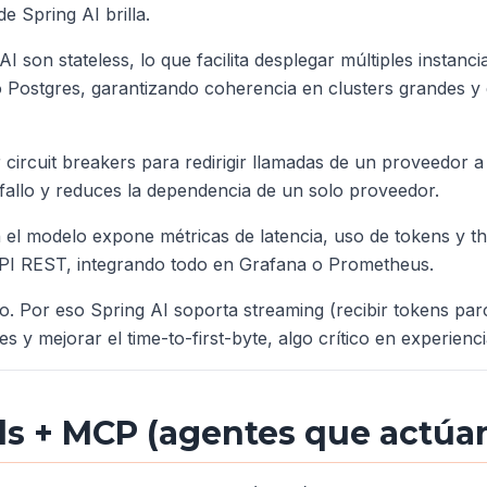
e Spring AI brilla.
g AI son stateless, lo que facilita desplegar múltiples insta
o Postgres, garantizando coherencia en clusters grandes y
 circuit breakers para redirigir llamadas de un proveedor a 
 fallo y reduces la dependencia de un solo proveedor.
n el modelo expone métricas de latencia, uso de tokens y th
 API REST, integrando todo en Grafana o Prometheus.
to. Por eso Spring AI soporta
streaming
(recibir tokens par
es y mejorar el
time-to-first-byte
, algo crítico en experienc
ols + MCP (agentes que actúa