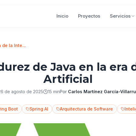
Inicio
Proyectos
Servicios
de la Inte...
durez de Java en la era d
Artificial
26 de agosto de 2025
15 min
Por
Carlos Martínez García-Villarr
ring Boot
Spring AI
Arquitectura de Software
Inteli