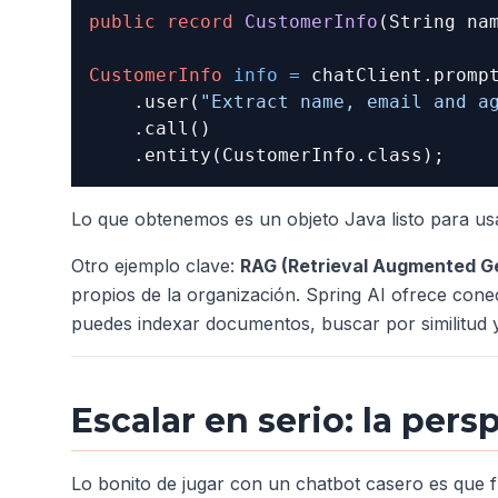
public
record
CustomerInfo
(String na
CustomerInfo
info
=
 chatClient.prompt
    .user(
"Extract name, email and a
    .call()

Lo que obtenemos es un objeto Java listo para usar 
Otro ejemplo clave:
RAG (Retrieval Augmented G
propios de la organización. Spring AI ofrece cone
puedes indexar documentos, buscar por similitud y 
Escalar en serio: la pers
Lo bonito de jugar con un chatbot casero es que fu