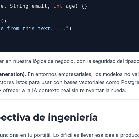
me, String email, 
int
 age)
 {}

()

ge from this text: ..."
)

en nuestra lógica de negocio, con la seguridad del tipado fu
eneration)
. En entornos empresariales, los modelos no va
ctores listos para usar con bases vectoriales como Postgre
ofrecer a la IA contexto real sin reinventar la rueda.
pectiva de ingeniería
nciona en tu portátil. Lo difícil es llevar esa idea a pro